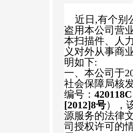
近日
,
有个别
盗用本公司营
本扫描件、人
义对外从事商
明如下
:
一、本公司于
2
社会保障局核
编号：
420118C
[2012]8
号
），
源服务的法律
司授权许可的